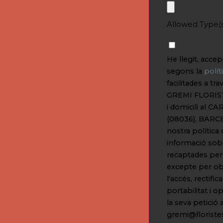
Allowed Type(s)
He llegit, acce
segons la
polít
facilitades a tr
GREMI FLORIST
i domicili al
(08036), BARCE
nostra política 
informació sobr
recaptades per 
excepte per obl
l'accés, rectifi
portabilitat i o
la seva petició 
gremi@floristes