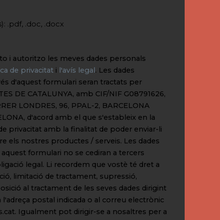
: .pdf, .doc, .docx
pto i autoritzo les meves dades personals
ica de privacitat
i
l'avís legal
. Les dades
avés d'aquest formulari seran tractats per
ES DE CATALUNYA, amb CIF/NIF G08791626,
 CARRER LONDRES, 96, PPAL-2, BARCELONA
LONA, d'acord amb el que s'estableix en la
de privacitat amb la finalitat de poder enviar-li
e els nostres productes / serveis. Les dades
aquest formulari no se cediran a tercers
igació legal. Li recordem que vostè té dret a
cació, limitació de tractament, supressió,
posició al tractament de les seves dades dirigint
a l'adreça postal indicada o al correu electrònic
.cat
. Igualment pot dirigir-se a nosaltres per a