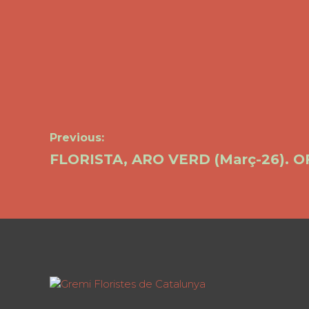
Navegació
Previous:
Previous
FLORISTA, ARO VERD (Març-26).
post:
d'entrades