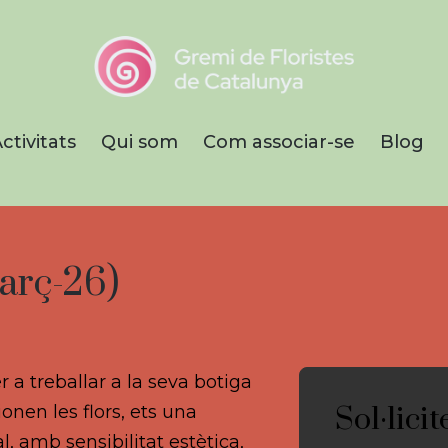
Gremi de Floristes
de Catalunya
ctivitats
Qui som
Com associar-se
Blog
Empreses que treballen amb fl
plantes naturals i artificials, el
complementaris i afins.
arç-26)
 a treballar a la seva botiga
Sol·lici
onen les flors, ets una
, amb sensibilitat estètica,