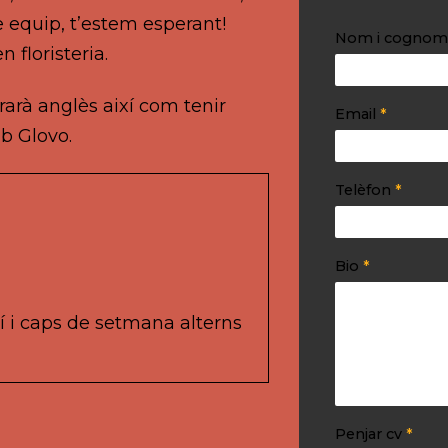
e equip, t’estem esperant!
Nom i cogno
 floristeria.
rarà anglès així com tenir
Email
*
b Glovo.
Telèfon
*
Bio
*
í i caps de setmana alterns
Penjar cv
*