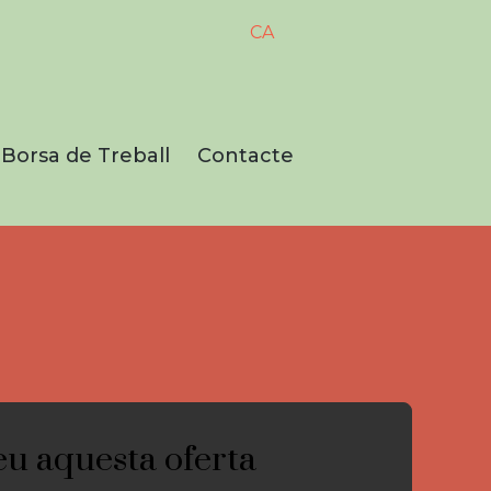
CA
Borsa de Treball
Contacte
ors,
ements
teu aquesta oferta