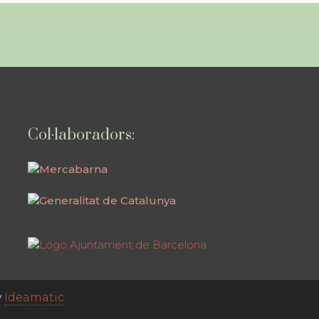
Col·laboradors:
y
Ideamatic