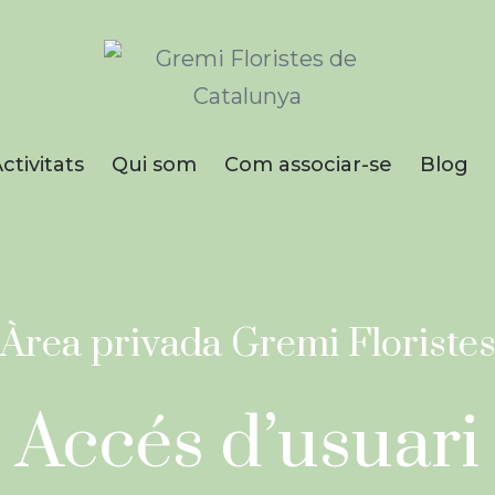
Gremi de Floristes
de Catalunya
ctivitats
Qui som
Com associar-se
Blog
Empreses que treballen amb fl
plantes naturals i artificials, el
complementaris i afins.
Àrea privada Gremi Floriste
Accés d’usuari