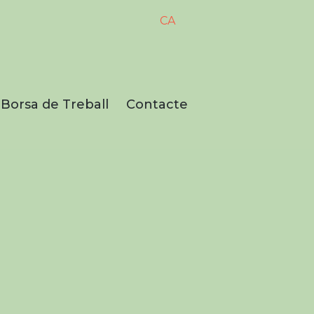
CA
Borsa de Treball
Contacte
ors,
ements
s