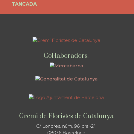
post:
TANCADA
Col·laboradors:
Gremi de Floristes de Catalunya
C/ Londres, núm. 96, pral-2ª,
08036 Barcelona