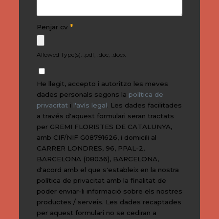
*
Penjar cv
Allowed Type(s): .pdf, .doc, .docx
He llegit, accepto i autoritzo les meves
dades personals segons la
política de
privacitat
i
l'avís legal
. Les dades facilitades
a través d'aquest formulari seran tractats
per GREMI FLORISTES DE CATALUNYA,
amb CIF/NIF G08791626, i domicili al
CARRER LONDRES, 96, PPAL-2,
BARCELONA (08036), BARCELONA,
d'acord amb el que s'estableix en la nostra
política de privacitat amb la finalitat de
poder enviar-li informació sobre els nostres
productes / serveis. Les dades recaptades
per aquest formulari no se cediran a