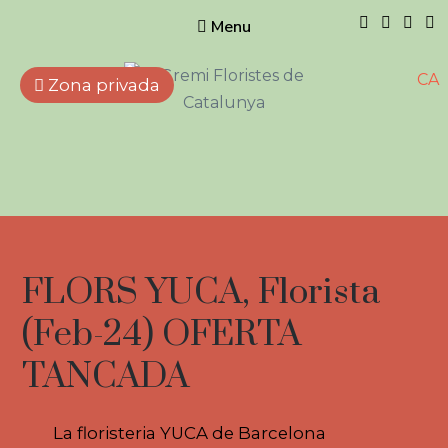
Menu
CA
Zona privada
Gremi de
Floristes de
Catalunya
Empreses que treballen
amb flors, plantes naturals i
artificials, elements
complementaris i afins.
FLORS YUCA, Florista
(Feb-24) OFERTA
TANCADA
La floristeria YUCA de Barcelona