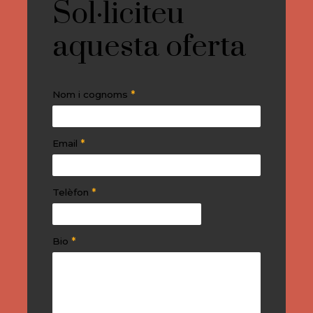
Sol·liciteu
aquesta oferta
*
Nom i cognoms
*
Email
*
Telèfon
*
Bio