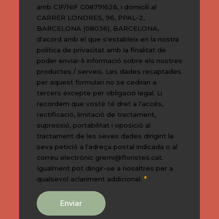
amb CIF/NIF G08791626, i domicili al
CARRER LONDRES, 96, PPAL-2,
BARCELONA (08036), BARCELONA,
d'acord amb el que s'estableix en la nostra
política de privacitat amb la finalitat de
poder enviar-li informació sobre els nostres
productes / serveis. Les dades recaptades
per aquest formulari no se cediran a
tercers excepte per obligació legal. Li
recordem que vostè té dret a l'accés,
rectificació, limitació de tractament,
supressió, portabilitat i oposició al
tractament de les seves dades dirigint la
seva petició a l'adreça postal indicada o al
correu electrònic
gremi@floristes.cat
.
Igualment pot dirigir-se a nosaltres per a
*
qualsevol aclariment addicional.