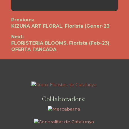
Navegació
Previous:
Previous
KIZUNA ART FLORAL, Florista (Gener-23
d'entrades
post:
Next:
Next
FLORISTERIA BLOOMS, Florista (Feb-23)
post:
OFERTA TANCADA
Col·laboradors: