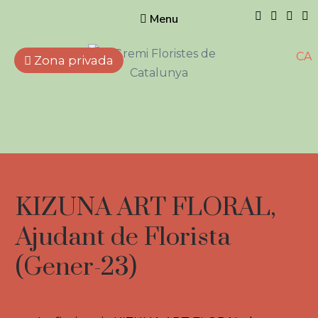
Menu
CA
Zona privada
Gremi de
Floristes de
Catalunya
Empreses que treballen
amb flors, plantes naturals i
artificials, elements
complementaris i afins.
KIZUNA ART FLORAL,
Ajudant de Florista
(Gener-23)