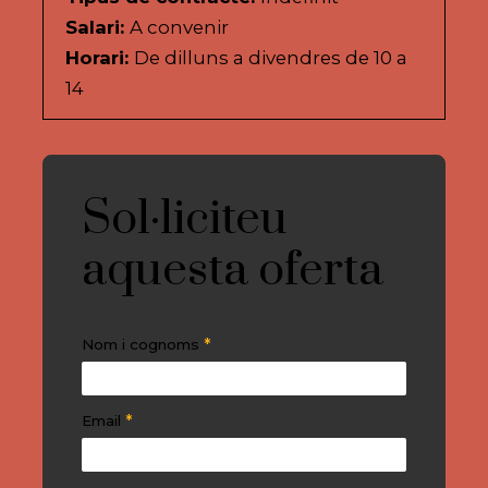
Salari:
A convenir
Horari:
De dilluns a divendres de 10 a
14
Sol·liciteu
aquesta oferta
*
Nom i cognoms
*
Email