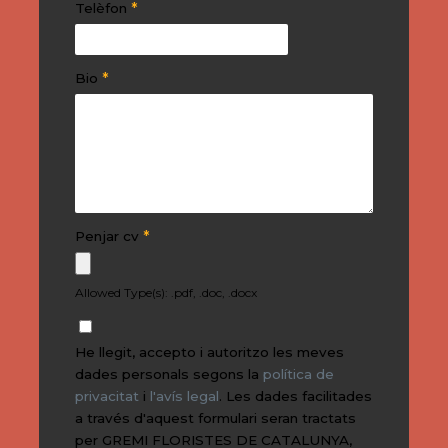
*
Telèfon
*
Bio
*
Penjar cv
Allowed Type(s): .pdf, .doc, .docx
He llegit, accepto i autoritzo les meves
dades personals segons la
política de
privacitat
i
l'avís legal
. Les dades facilitades
a través d'aquest formulari seran tractats
per GREMI FLORISTES DE CATALUNYA,