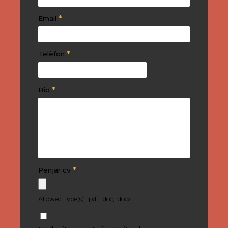
*
Email
*
Telèfon
*
Bio
*
Penjar cv
Allowed Type(s): .pdf, .doc, .docx