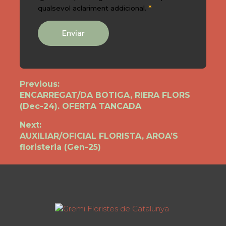
*
qualsevol aclariment addicional.
Navegació
Previous:
Previous
ENCARREGAT/DA BOTIGA, RIERA FLORS
d'entrades
post:
(Dec-24). OFERTA TANCADA
Next:
Next
AUXILIAR/OFICIAL FLORISTA, AROA’S
post:
floristeria (Gen-25)