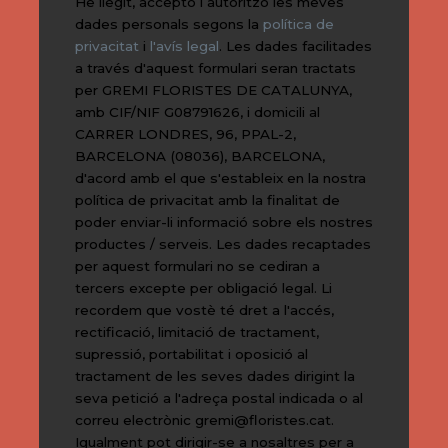
He llegit, accepto i autoritzo les meves
dades personals segons la
política de
privacitat
i
l'avís legal
. Les dades facilitades
a través d'aquest formulari seran tractats
per GREMI FLORISTES DE CATALUNYA,
amb CIF/NIF G08791626, i domicili al
CARRER LONDRES, 96, PPAL-2,
BARCELONA (08036), BARCELONA,
d'acord amb el que s'estableix en la nostra
política de privacitat amb la finalitat de
poder enviar-li informació sobre els nostres
productes / serveis. Les dades recaptades
per aquest formulari no se cediran a
tercers excepte per obligació legal. Li
recordem que vostè té dret a l'accés,
rectificació, limitació de tractament,
supressió, portabilitat i oposició al
tractament de les seves dades dirigint la
seva petició a l'adreça postal indicada o al
correu electrònic
gremi@floristes.cat
.
Igualment pot dirigir-se a nosaltres per a