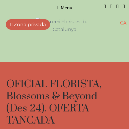
Menu
CA
Zona privada
Gremi de
Floristes de
Catalunya
Empreses que treballen
amb flors, plantes naturals i
artificials, elements
complementaris i afins.
OFICIAL FLORISTA,
Blossoms & Beyond
(Des-24). OFERTA
TANCADA