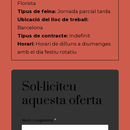
Florista
Tipus de feina:
Jornada parcial tarda
Ubicació del lloc de treball:
Barcelona
Tipus de contracte:
Indefinit
Horari:
Horari de dilluns a diumenges
amb el dia festiu rotatiu
Sol·liciteu
aquesta oferta
*
Nom i cognoms