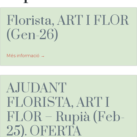
del
Florista, ART I FLOR
lloc
(Gen-26)
de
Més informació
treball:
AJUDANT
FLORISTA, ART I
FLOR – Rupià (Feb-
25). OFERTA