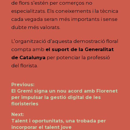
de flors s’estén per comerços no
especialitzats. Els coneixements i la tècnica
cada vegada seran més importants i sense
dubte més valorats.
L’organització d’aquesta demostració floral
compta amb
el suport de la Generalitat
de Catalunya
per potenciar la professió
del florista.
Navegació
Previous:
Previous
El Gremi signa un nou acord amb Florenet
d'entrades
post:
per impulsar la gestió digital de les
floristeries
Next:
Next
Talent i oportunitats, una trobada per
post:
incorporar el talent jove