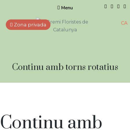
Menu
CA
Zona privada
Gremi de
Floristes de
Catalunya
Empreses que treballen
Horari:
Continu amb torns rotatius
amb flors, plantes naturals i
artificials, elements
complementaris i afins.
Horari:
Continu amb