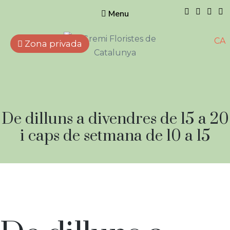
Menu
CA
Zona privada
Gremi de
Floristes de
Catalunya
Empreses que treballen
Horari:
De dilluns a divendres de 15 a 20
amb flors, plantes naturals i
artificials, elements
i caps de setmana de 10 a 15
complementaris i afins.