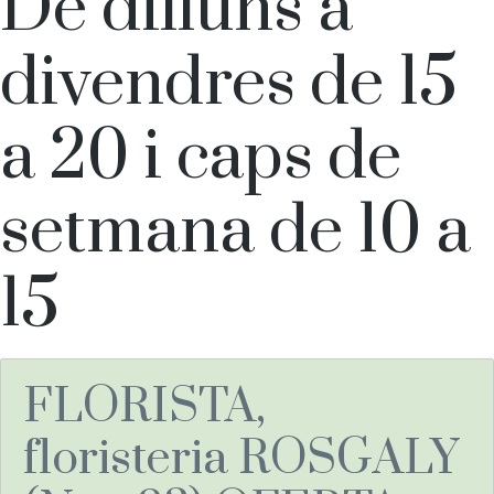
Horari:
De dilluns a
divendres de 15
a 20 i caps de
setmana de 10 a
15
FLORISTA,
floristeria ROSGALY