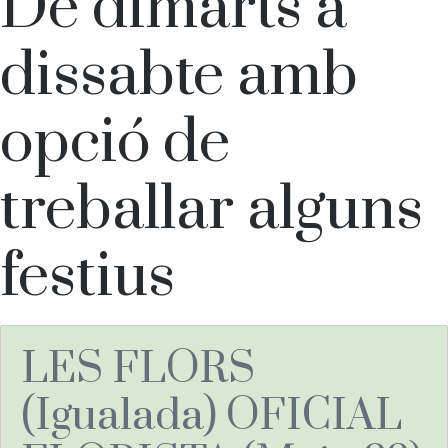
Horari:
De dimarts a
dissabte amb
opció de
treballar alguns
festius
LES FLORS
(Igualada) OFICIAL