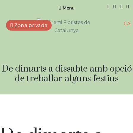
Menu
CA
Zona privada
Gremi de
Floristes de
Catalunya
Empreses que treballen
Horari:
De dimarts a dissabte amb opció
amb flors, plantes naturals i
artificials, elements
de treballar alguns festius
complementaris i afins.