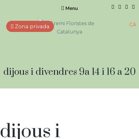
Menu
CA
Zona privada
Gremi de
Floristes de
Catalunya
Empreses que treballen
Horari:
dijous i divendres 9a 14 i 16 a 20
amb flors, plantes naturals i
artificials, elements
complementaris i afins.
Horari:
dijous i