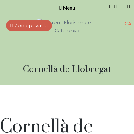
Menu
CA
Zona privada
Gremi de
Floristes de
Catalunya
Empreses que treballen
Ubicació
Cornellà de Llobregat
amb flors, plantes naturals i
artificials, elements
del
complementaris i afins.
lloc
de
treball:
Ubicació
Cornellà de