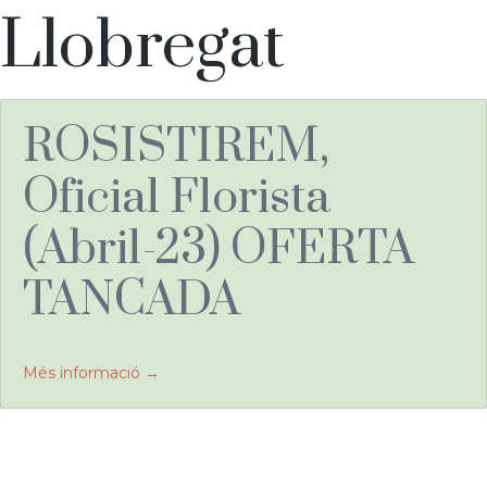
del
Llobregat
lloc
ROSISTIREM,
de
Oficial Florista
(Abril-23) OFERTA
treball:
TANCADA
Més informació