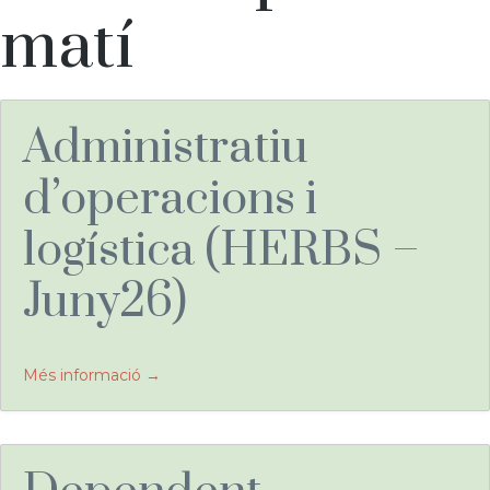
de
matí
feina:
Administratiu
d’operacions i
logística (HERBS –
Juny26)
Més informació