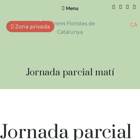
Menu
CA
Zona privada
Gremi de
Floristes de
Catalunya
Empreses que treballen
Tipus
Jornada parcial matí
amb flors, plantes naturals i
artificials, elements
de
complementaris i afins.
feina:
Tipus
Jornada parcial