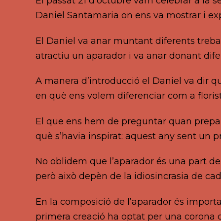
El passat 21 d’octubre vam celebrar a la s
Daniel Santamaria on ens va mostrar i ex
El Daniel va anar muntant diferents trebal
atractiu un aparador i va anar donant difere
A manera d’introducció el Daniel va dir qu
en què ens volem diferenciar com a flori
El que ens hem de preguntar quan prepare
què s’havia inspirat: aquest any sent un p
No oblidem que l’aparador és una part de la
però això depèn de la idiosincrasia de cad
En la composició de l’aparador és importan
primera creació ha optat per una corona 