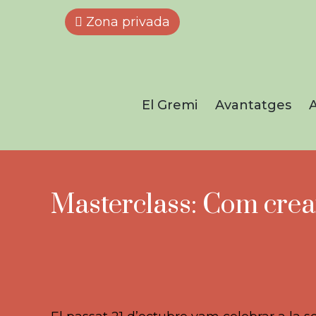
Zona privada
El Gremi
Avantatges
A
Masterclass: Com crea