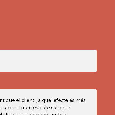
 que el client, ja que lefecte és més
ció amb el meu estil de caminar
 el client no sadormeix amb la