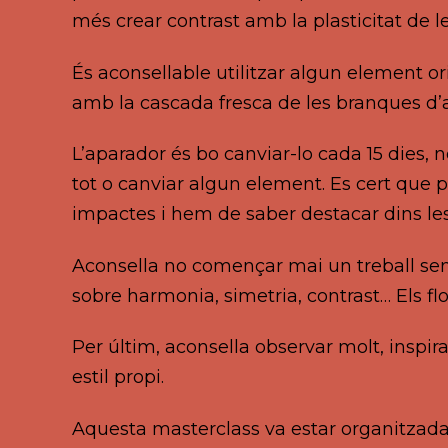
més crear contrast amb la plasticitat de les
És aconsellable utilitzar algun element ori
amb la cascada fresca de les branques d’a
L’aparador és bo canviar-lo cada 15 dies,
tot o canviar algun element. Es cert que p
impactes i hem de saber destacar dins les 
Aconsella no començar mai un treball sen
sobre harmonia, simetria, contrast… Els fl
Per últim, aconsella observar molt, inspira
estil propi.
Aquesta masterclass va estar organitzada p