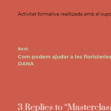
Activitat formativa realitzada amb el supo
Navegació
Next:
Next
Com podem ajudar a les floristeries
post:
DANA
d'entrades
3 Replies to “Mastercla