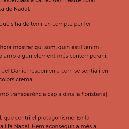
masterclass a càrrec del mestre floral
ca de Nadal.
 què s’ha de tenir en compte per fer
hora mostrar qui som, quin estil tenim i
dició amb algun element més contemporani.
del Daniel responien a com se sentia i en
colors crema.
mb transparència cap a dins la floristeria)
l, que centri el protagonisme. En la
sa i fa Nadal. Hem aconseguit a més a