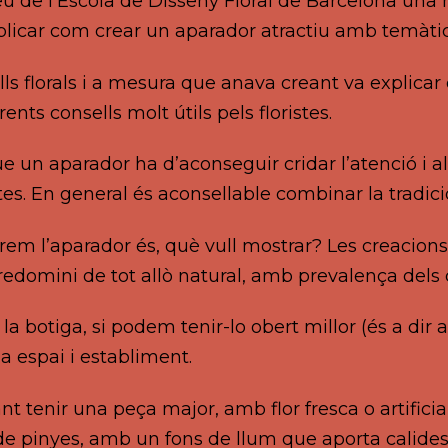
eu de l’Escola de Disseny Floral de Barcelona una 
plicar com crear un aparador atractiu amb temàti
ls florals i a mesura que anava creant va explicar
nts consells molt útils pels floristes.
e un aparador ha d’aconseguir cridar l’atenció i al
stes. En general és aconsellable combinar la tra
m l’aparador és, què vull mostrar? Les creacions 
redomini de tot allò natural, amb prevalença dels 
 botiga, si podem tenir-lo obert millor (és a dir a
a espai i establiment.
t tenir una peça major, amb flor fresca o artificia
de pinyes, amb un fons de llum que aporta calide