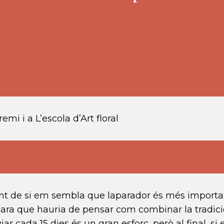
emi i a L’escola d’Art floral
nt de si em sembla que laparador és més important
encara que hauria de pensar com combinar la tradi
ar cada 15 dies és un gran esforç, però al final, si