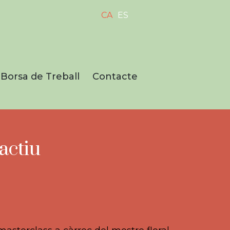
CA
ES
Borsa de Treball
Contacte
ors,
ements
actiu