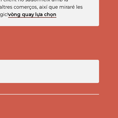
altres comerços, així que miraré les
gic!
vòng quay lựa chọn