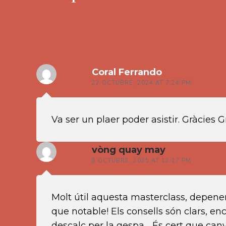
Coral Ferrando
22 OCTUBRE, 2024 AT 7:24 PM
Va ser un plaer poder asistir. Gràcies Gr
vòng quay may
8 OCTUBRE, 2025 AT 12:17 PM
Molt útil aquesta masterclass, depene
que notable! Els consells són clars, 
descalç per la gespa… És cert que canvi