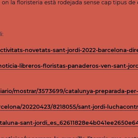
n la floristeria està rodejada sense cap tipus de 
i:
ctivitats-novetats-sant-jordi-2022-barcelona-dir
ticia-libreros-floristas-panaderos-ven-sant-jor
ario/mostrar/3573699/catalunya-preparada-per-g
celona/20220423/8218055/sant-jordi-luchacontra
ataluna-sant-jordi_es_62611828e4b041ee2650e6