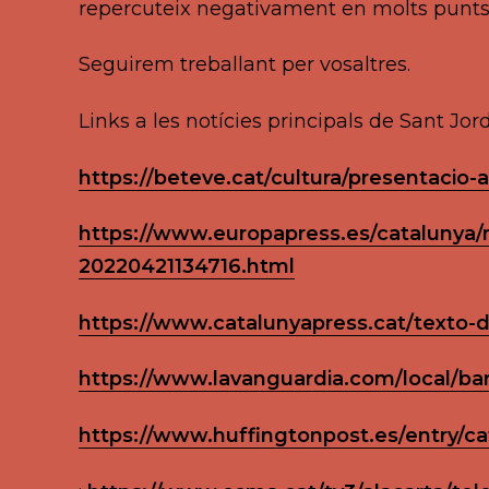
repercuteix negativament en molts punts o
Seguirem treballant per vosaltres.
Links a les notícies principals de Sant Jord
https://beteve.cat/cultura/presentacio-a
https://www.europapress.es/catalunya/no
20220421134716.html
https://www.catalunyapress.cat/texto-di
https://www.lavanguardia.com/local/bar
https://www.huffingtonpost.es/entry/c