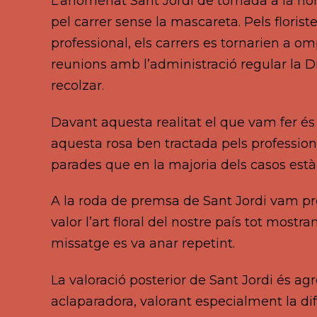
L’anomenat Sant Jordi de tornada a la no
pel carrer sense la mascareta. Pels floris
professional, els carrers es tornarien a 
reunions amb l’administració regular la D
recolzar.
Davant aquesta realitat el que vam fer és o
aquesta rosa ben tractada pels professional
parades que en la majoria dels casos est
A la roda de premsa de Sant Jordi vam pre
valor l’art floral del nostre país tot mos
missatge es va anar repetint.
La valoració posterior de Sant Jordi és agr
aclaparadora, valorant especialment la dif