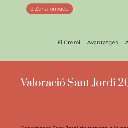
Zona privada
El Gremi
Avantatges
A
Valoració Sant Jordi 