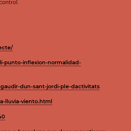
control.
ecte/
di-punto-inflexion-normalidad-
audir-dun-sant-jordi-ple-dactivitats
-lluvia-viento.html
40