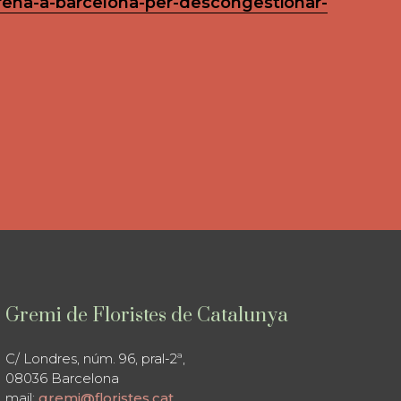
strena-a-barcelona-per-descongestionar-
Gremi de Floristes de Catalunya
C/ Londres, núm. 96, pral-2ª,
08036 Barcelona
mail:
gremi@floristes.cat