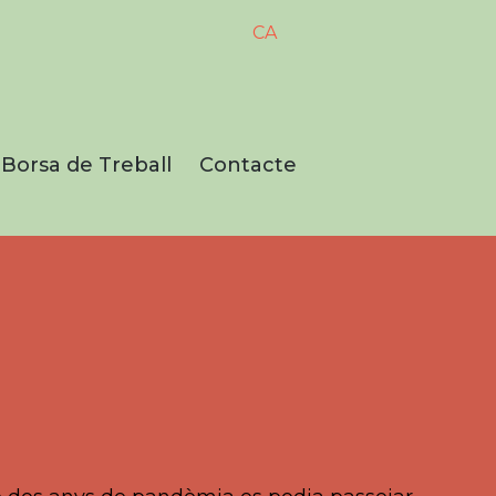
CA
Borsa de Treball
Contacte
ors,
ements