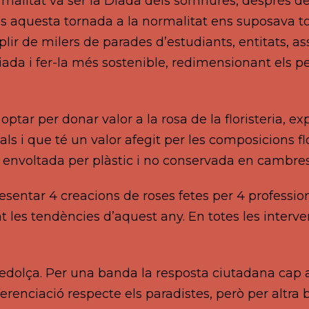
rmalitat va ser la Diada dels somriures, després 
tes aquesta tornada a la normalitat ens suposava tor
omplir de milers de parades d’estudiants, entitats
iada i fer-la més sostenible, redimensionant els 
ptar per donar valor a la rosa de la floristeria, ex
s i que té un valor afegit per les composicions flora
à envoltada per plàstic i no conservada en cambre
sentar 4 creacions de roses fetes per 4 profession
trant les tendències d’aquest any. En totes les inte
edolça. Per una banda la resposta ciutadana cap a l
erenciació respecte els paradistes, però per altra