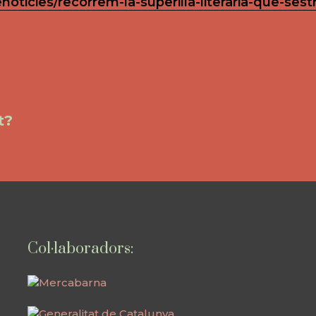
noticies/recorrem-la-superilla-literaria-que-se
t?
Col·laboradors: