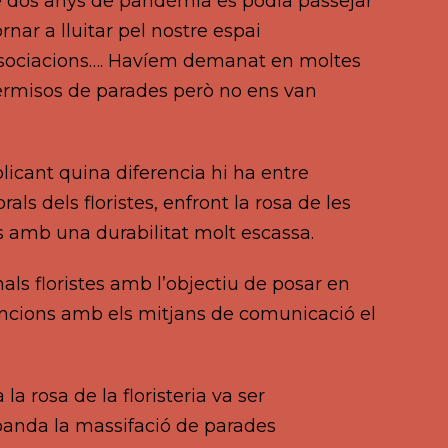
de dos anys de pandèmia es podia passejar
nar a lluitar pel nostre espai
, associacions…. Havíem demanat en moltes
permisos de parades però no ens van
plicant quina diferencia hi ha entre
ls dels floristes, enfront la rosa de les
s amb una durabilitat molt escassa.
als floristes amb l’objectiu de posar en
rvencions amb els mitjans de comunicació el
a rosa de la floristeria va ser
 banda la massifació de parades