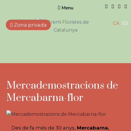
Menu
CA
ES
Zona privada
Gremi de
Floristes de
Catalunya
Empreses que treballen
amb flors, plantes naturals i
artificials, elements
complementaris i afins.
Mercademostracions de
Mercabarna-flor
Des de fa més de 30 anys,
Mercabarna,