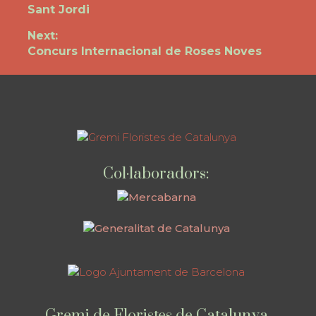
Navegació
Previous
Sant Jordi
d'entrades
post:
Next:
Next
Concurs Internacional de Roses Noves
post:
Col·laboradors:
Gremi de Floristes de Catalunya