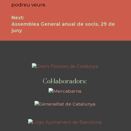
podreu veure.
Navegació
Next:
Next
Assemblea General anual de socis, 29 de
d'entrades
post:
juny
Col·laboradors: