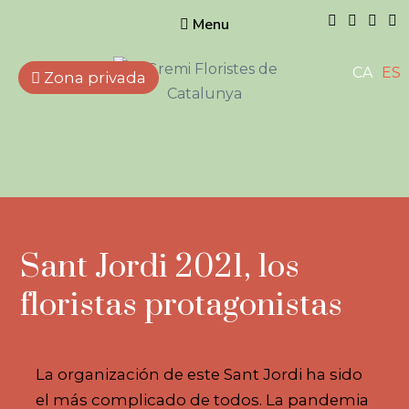
Menu
CA
ES
Zona privada
Gremi de
Floristes de
Catalunya
Empreses que treballen
amb flors, plantes naturals i
artificials, elements
complementaris i afins.
Sant Jordi 2021, los
floristas protagonistas
La organización de este Sant Jordi ha sido
el más complicado de todos. La pandemia