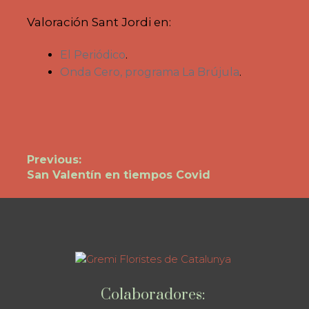
Valoración Sant Jordi en:
El Periódico
.
Onda Cero, programa La Brújula
.
Navegación
Previous:
Previous
San Valentín en tiempos Covid
de
post:
entradas
Colaboradores: