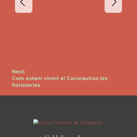
Navegació
Next:
Next
Com estem vivint el Coronavirus les
d'entrades
post:
floristeries