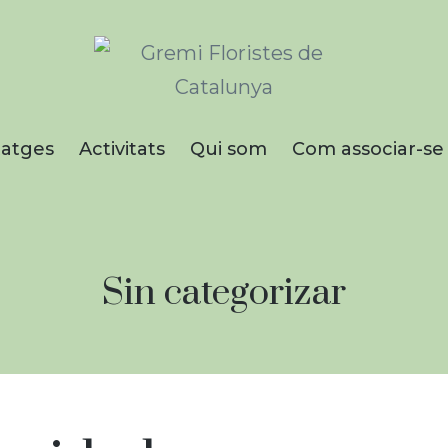
Gremi de Floristes
de Catalunya
atges
Activitats
Qui som
Com associar-se
Empreses que treballen amb fl
plantes naturals i artificials, el
complementaris i afins.
Categoría:
Sin categorizar